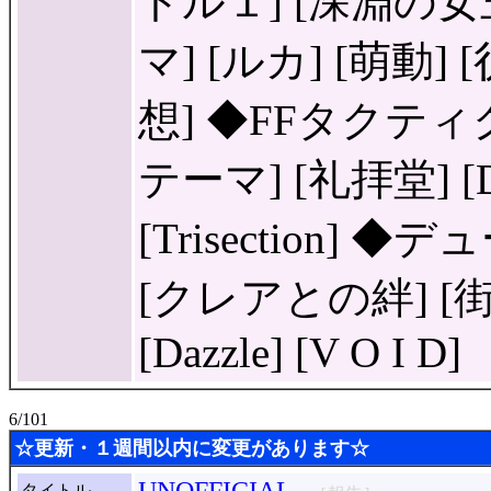
トル１] [深淵の女王
マ] [ルカ] [萌動] 
想] ◆FFタクティ
テーマ] [礼拝堂] [D
[Trisection]
[クレアとの絆] [
[Dazzle] [V O I D]
6/101
☆更新・１週間以内に変更があります☆
タイトル