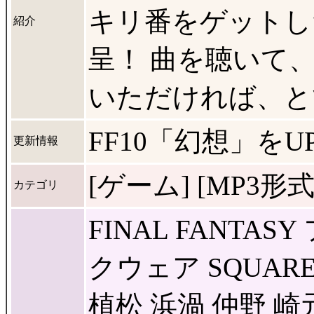
キリ番をゲットし
紹介
呈！ 曲を聴いて
いただければ、とて
FF10「幻想」をU
更新情報
[ゲーム] [MP3形式] 
カテゴリ
FINAL FANTA
クウェア SQUAR
植松 浜渦 仲野 崎元 