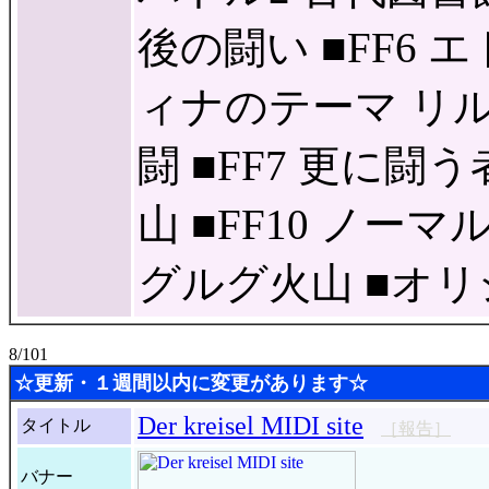
後の闘い ■FF6
ィナのテーマ リ
闘 ■FF7 更に闘う
山 ■FF10 ノー
グルグ火山 ■オ
8/101
☆更新・１週間以内に変更があります☆
Der kreisel MIDI site
タイトル
［報告］
バナー