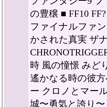
ファンタジー9 フ
の豊穣 ■ FF10 
ファイナルファンタ
かされた真実 ザナ
CHRONOTRIG
時 風の憧憬 み
遙かなる時の彼方
ー クロノとマー
城〜勇気と誇り〜 