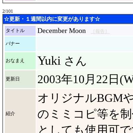
2/101
☆更新・１週間以内に変更があります☆
December Moon
タイトル
［報告］
バナー
Yuki
さん
おなまえ
2003年10月22日(W
更新日
オリジナルBGM
のミミコピ等を制
紹介
としても使用可で