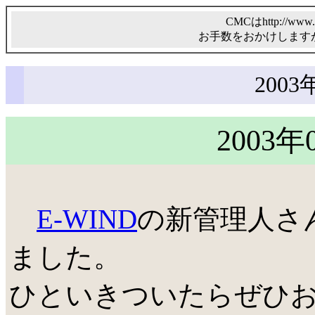
CMCはhttp://ww
お手数をおかけします
200
2003年
E-WIND
の新管理人さ
ました。
ひといきついたらぜひ