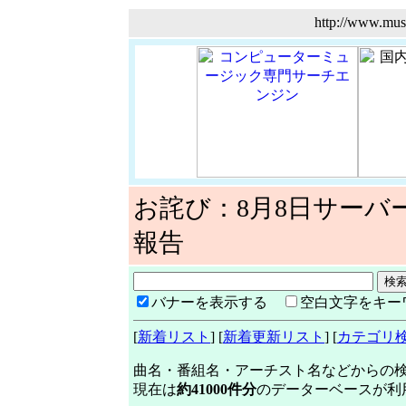
http://www.
お詫び：8月8日サーバ
報告
バナーを表示する
空白文字をキー
[
新着リスト
] [
新着更新リスト
] [
カテゴリ
曲名・番組名・アーチスト名などからの
現在は
約41000件分
のデーターベースが利